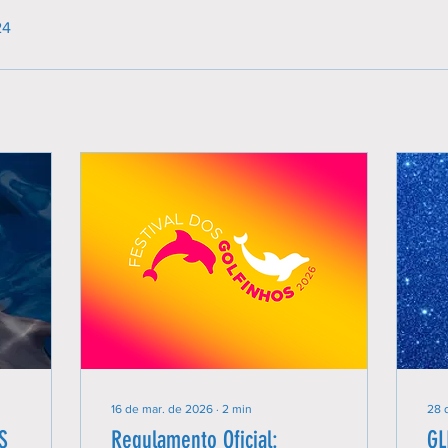
24
16 de mar. de 2026
∙
2
min
28 
S
Regulamento Oficial:
GL