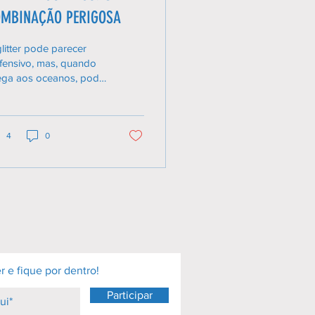
MBINAÇÃO PERIGOSA
litter pode parecer
fensivo, mas, quando
ega aos oceanos, pode
usar danos maiores do
e imaginávamos.
oras: Rebeca Santos e
triz Araújo Imagem:
4
0
epik Carnaval é época
alegria, cor e brilho e
da melhor para
plementar o visual do
 glitter. Nessa época
 ano, é comum vermos
soas literalmente
ilhando” pelas ruas. É
ase como se ele fosse
r e fique por dentro!
 dos protagonistas da
Participar
ta. Porém, muitos não
em que o glitter que