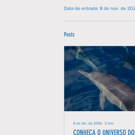
Data de entrada: 8 de nov. de 20
Posts
6 de abr. de 2026
∙
2
min
CONHEÇA O UNIVERSO DO