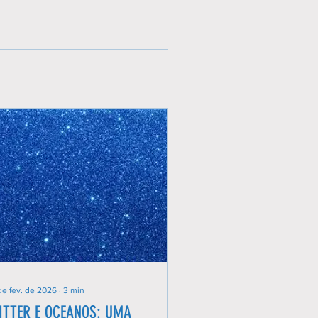
de fev. de 2026
∙
3
min
ITTER E OCEANOS: UMA