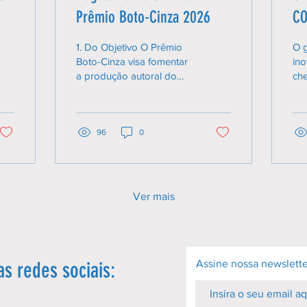
Prêmio Boto-Cinza 2026
CO
1. Do Objetivo O Prêmio
O g
Boto-Cinza visa fomentar
ino
a produção autoral do
ch
Espírito Santo, utilizando
ca
o palco do Festival dos
qu
Golfinhos como
Aut
plataforma de
96
0
Bea
desenvolvimento artístico,
Fre
visibilidade midiática e
de 
circulação de talentos
na
locais, estabelecendo uma
com
Ver mais
ponte direta com o
que
Festival da Baleia . 2. Das
do
Condições de
pes
Participação Abrangência:
“br
Aberto a artistas solo,
qu
s redes sociais:
Assine nossa newslette
bandas ou coletivos
um
residentes no estado do
fes
Espírito Santo.
sab